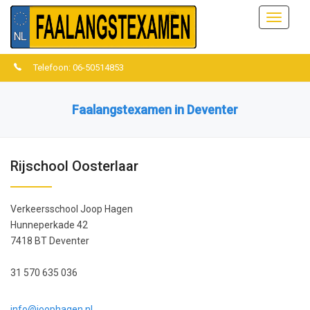
Menu
Telefoon: 06-50514853
Faalangstexamen in Deventer
Rijschool Oosterlaar
Verkeersschool Joop Hagen
Hunneperkade 42
7418 BT Deventer
31 570 635 036
info@joophagen.nl