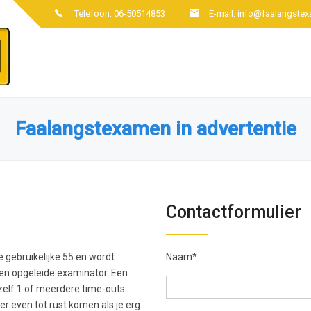
Telefoon: 06-50514853
E-mail:
info@faalangstex
Faalangstexamen in advertentie
Contactformulier
 gebruikelijke 55 en wordt
Naam*
en opgeleide examinator. Een
 zelf 1 of meerdere time-outs
r even tot rust komen als je erg