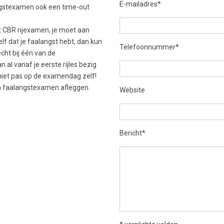
E-mailadres*
angstexamen ook een time-out
t CBR rijexamen, je moet aan
elf dat je faalangst hebt, dan kun
Telefoonnummer*
cht bij één van de
 al vanaf je eerste rijles bezig
 niet pas op de examendag zelf!
en faalangstexamen afleggen.
Website
Bericht*