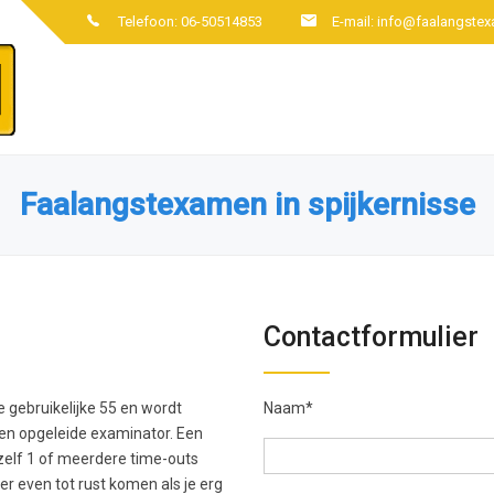
Telefoon: 06-50514853
E-mail:
info@faalangstex
Faalangstexamen in spijkernisse
Contactformulier
 gebruikelijke 55 en wordt
Naam*
en opgeleide examinator. Een
 zelf 1 of meerdere time-outs
r even tot rust komen als je erg