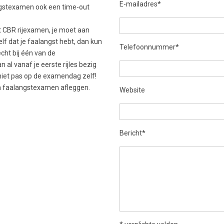
E-mailadres*
angstexamen ook een time-out
t CBR rijexamen, je moet aan
elf dat je faalangst hebt, dan kun
Telefoonnummer*
cht bij één van de
 al vanaf je eerste rijles bezig
 niet pas op de examendag zelf!
en faalangstexamen afleggen.
Website
Bericht*