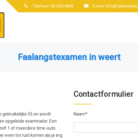
Telefoon: 06-50514853
E-mail:
info@faalangstex
Faalangstexamen in weert
Contactformulier
 gebruikelijke 55 en wordt
Naam*
en opgeleide examinator. Een
 zelf 1 of meerdere time-outs
r even tot rust komen als je erg