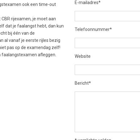
E-mailadres*
angstexamen ook een time-out
t CBR rijexamen, je moet aan
elf dat je faalangst hebt, dan kun
Telefoonnummer*
cht bij één van de
 al vanaf je eerste rijles bezig
 niet pas op de examendag zelf!
en faalangstexamen afleggen.
Website
Bericht*